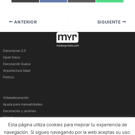
en
en
en
en
(
a
m
h
T
c
a
a
w
e
i
t
i
b
l
s
t
o
A
ANTERIOR
SIGUIENTE
t
o
p
e
k
p
r
)
Decoracion 2.0
Open Deco
Decoración Sueca
Arquitectura Ideal
Pórtico
Videodecoración
Ayuda para manualidades
Decoración y jardines
Mimub
Esta página utiliza cookies para mejorar tu experiencia de
Más medios
navegación. Si sigues navegando por la web aceptas su uso.