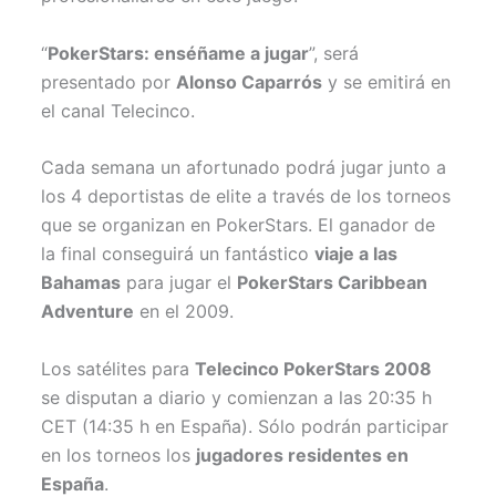
“
PokerStars: enséñame a jugar
”, será
presentado por
Alonso Caparrós
y se emitirá en
el canal Telecinco.
Cada semana un afortunado podrá jugar junto a
los 4 deportistas de elite a través de los torneos
que se organizan en PokerStars. El ganador de
la final conseguirá un fantástico
viaje a las
Bahamas
para jugar el
PokerStars Caribbean
Adventure
en el 2009.
Los satélites para
Telecinco PokerStars 2008
se disputan a diario y comienzan a las 20:35 h
CET (14:35 h en España). Sólo podrán participar
en los torneos los
jugadores residentes en
España
.