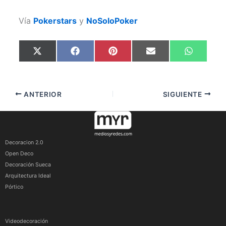
Vía
Pokerstars
y
NoSoloPoker
Compartir
Compartir
Compartir
Compartir
Comparti
X
F
P
E
W
en
en
en
en
en
(
a
i
m
h
T
c
n
a
a
w
e
t
i
t
i
b
e
l
s
t
o
r
A
ANTERIOR
SIGUIENTE
t
o
e
p
e
k
s
p
r
t
)
Decoracion 2.0
Open Deco
Decoración Sueca
Arquitectura Ideal
Pórtico
Videodecoración