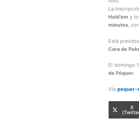
vivo.
La inscripci
Hold’em
y lo
minutos
, co
Está previst
Cara de Pok
El domingo 17
de Póquer
.
Vía
poquer-
Com
X
en
(Twitte