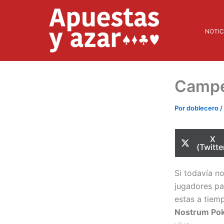
Ir
al
contenido
NOTIC
Campe
Por
doblecero
/
Com
X
en
(Twitte
Si todavía n
jugadores pa
estas a tiemp
Nostrum Po