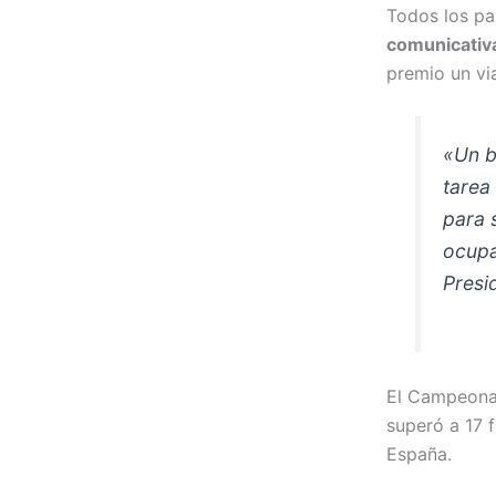
Todos los pa
comunicativ
premio un vi
«Un b
tarea
para 
ocupa
Presi
El Campeona
superó a 17 
España.