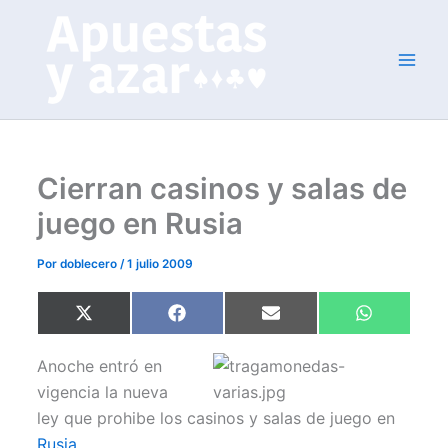
Ir
al
contenido
Cierran casinos y salas de
juego en Rusia
Por
doblecero
/
1 julio 2009
Compartir
Compartir
Compartir
Compartir
X
F
E
W
en
en
en
en
(
a
m
h
T
c
a
a
w
e
i
t
Anoche entró en
i
b
l
s
t
o
A
vigencia la nueva
t
o
p
ley que prohibe los casinos y salas de juego en
e
k
p
r
Rusia
.
)