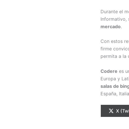
Durante el m
Informativo, 
mercado
.
Con estos re
firme convicc
permita a la 
Codere
es un
Europa y La
salas de bin
España, Itali
Compa
X (Twi
en