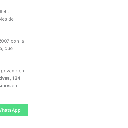
lleto
bles de
2007 con la
e, que
o privado en
ivas
,
124
sinos
en
ompartir
WhatsApp
n