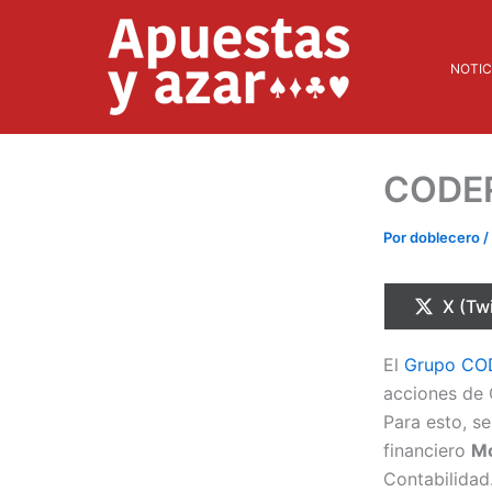
Ir
al
contenido
NOTIC
CODERE
Por
doblecero
/
Compa
X (Twi
en
El
Grupo CO
acciones de 
Para esto, s
financiero
Mo
Contabilidad