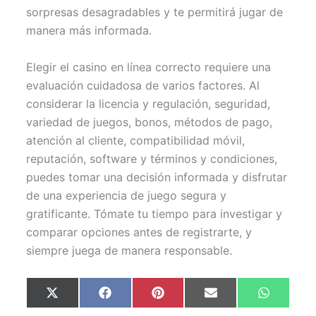
sorpresas desagradables y te permitirá jugar de
manera más informada.
Elegir el casino en línea correcto requiere una
evaluación cuidadosa de varios factores. Al
considerar la licencia y regulación, seguridad,
variedad de juegos, bonos, métodos de pago,
atención al cliente, compatibilidad móvil,
reputación, software y términos y condiciones,
puedes tomar una decisión informada y disfrutar
de una experiencia de juego segura y
gratificante. Tómate tu tiempo para investigar y
comparar opciones antes de registrarte, y
siempre juega de manera responsable.
Compartir
Compartir
Compartir
Compartir
Comparti
X
F
P
E
W
en
en
en
en
en
(
a
i
m
h