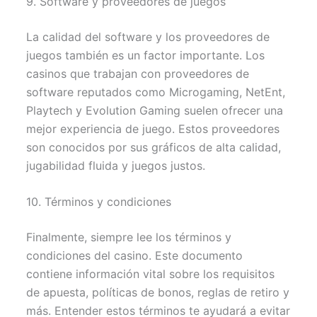
9. Software y proveedores de juegos
La calidad del software y los proveedores de
juegos también es un factor importante. Los
casinos que trabajan con proveedores de
software reputados como Microgaming, NetEnt,
Playtech y Evolution Gaming suelen ofrecer una
mejor experiencia de juego. Estos proveedores
son conocidos por sus gráficos de alta calidad,
jugabilidad fluida y juegos justos.
10. Términos y condiciones
Finalmente, siempre lee los términos y
condiciones del casino. Este documento
contiene información vital sobre los requisitos
de apuesta, políticas de bonos, reglas de retiro y
más. Entender estos términos te ayudará a evitar