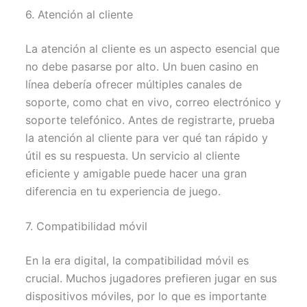
6. Atención al cliente
La atención al cliente es un aspecto esencial que
no debe pasarse por alto. Un buen casino en
línea debería ofrecer múltiples canales de
soporte, como chat en vivo, correo electrónico y
soporte telefónico. Antes de registrarte, prueba
la atención al cliente para ver qué tan rápido y
útil es su respuesta. Un servicio al cliente
eficiente y amigable puede hacer una gran
diferencia en tu experiencia de juego.
7. Compatibilidad móvil
En la era digital, la compatibilidad móvil es
crucial. Muchos jugadores prefieren jugar en sus
dispositivos móviles, por lo que es importante