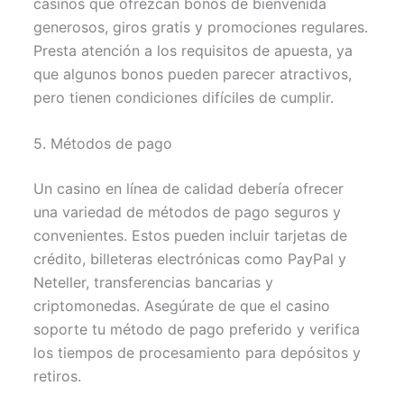
casinos que ofrezcan bonos de bienvenida
generosos, giros gratis y promociones regulares.
Presta atención a los requisitos de apuesta, ya
que algunos bonos pueden parecer atractivos,
pero tienen condiciones difíciles de cumplir.
5. Métodos de pago
Un casino en línea de calidad debería ofrecer
una variedad de métodos de pago seguros y
convenientes. Estos pueden incluir tarjetas de
crédito, billeteras electrónicas como PayPal y
Neteller, transferencias bancarias y
criptomonedas. Asegúrate de que el casino
soporte tu método de pago preferido y verifica
los tiempos de procesamiento para depósitos y
retiros.