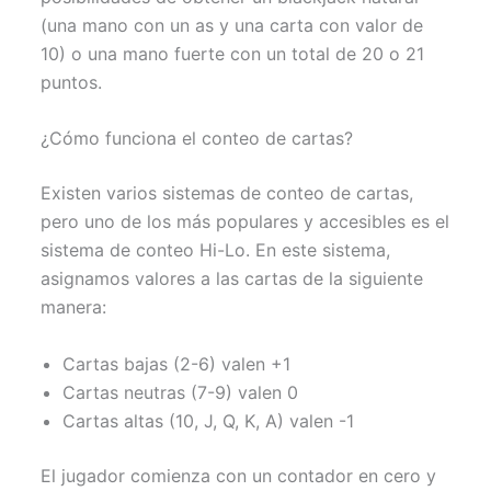
(una mano con un as y una carta con valor de
10) o una mano fuerte con un total de 20 o 21
puntos.
¿Cómo funciona el conteo de cartas?
Existen varios sistemas de conteo de cartas,
pero uno de los más populares y accesibles es el
sistema de conteo Hi-Lo. En este sistema,
asignamos valores a las cartas de la siguiente
manera:
Cartas bajas (2-6) valen +1
Cartas neutras (7-9) valen 0
Cartas altas (10, J, Q, K, A) valen -1
El jugador comienza con un contador en cero y