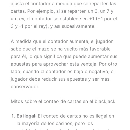
ajusta el contador a medida que se reparten las
cartas. Por ejemplo, si se reparten un 3, un 7 y
un rey, el contador se establece en +1 (+1 por el
3 y -1 por el rey), y así sucesivamente.
A medida que el contador aumenta, el jugador
sabe que el mazo se ha vuelto más favorable
para él, lo que significa que puede aumentar sus
apuestas para aprovechar esta ventaja. Por otro
lado, cuando el contador es bajo o negativo, el
jugador debe reducir sus apuestas y ser más
conservador.
Mitos sobre el conteo de cartas en el blackjack
Es ilegal
: El conteo de cartas no es ilegal en
la mayoría de los casinos, pero los