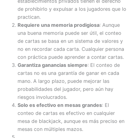
establecimientos privados tienen el derecho
de prohibirlo y expulsar a los jugadores que lo
practican.
Requiere una memoria prodigiosa
: Aunque
una buena memoria puede ser útil, el conteo
de cartas se basa en un sistema de valores y
no en recordar cada carta. Cualquier persona
con práctica puede aprender a contar cartas.
Garantiza ganancias siempre
: El conteo de
cartas no es una garantía de ganar en cada
mano. A largo plazo, puede mejorar las
probabilidades del jugador, pero aún hay
riesgos involucrados.
Solo es efectivo en mesas grandes
: El
conteo de cartas es efectivo en cualquier
mesa de blackjack, aunque es más preciso en
mesas con múltiples mazos.