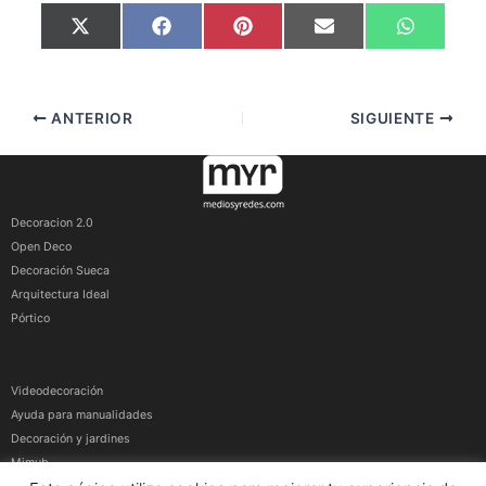
Compartir
Compartir
Compartir
Compartir
Comparti
X
F
P
E
W
en
en
en
en
en
(
a
i
m
h
T
c
n
a
a
w
e
t
i
t
i
b
e
l
s
t
o
r
A
ANTERIOR
SIGUIENTE
t
o
e
p
e
k
s
p
r
t
)
Decoracion 2.0
Open Deco
Decoración Sueca
Arquitectura Ideal
Pórtico
Videodecoración
Ayuda para manualidades
Decoración y jardines
Mimub