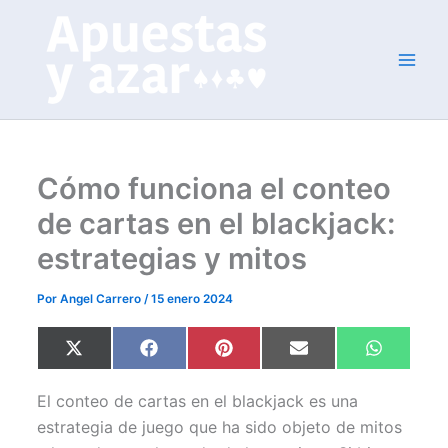
Ir
al
contenido
Cómo funciona el conteo
de cartas en el blackjack:
estrategias y mitos
Por
Angel Carrero
/
15 enero 2024
Compartir
Compartir
Compartir
Compartir
Comparti
X
F
P
E
W
en
en
en
en
en
(
a
i
m
h
T
c
n
a
a
w
e
t
i
t
El conteo de cartas en el blackjack es una
i
b
e
l
s
t
o
r
A
estrategia de juego que ha sido objeto de mitos
t
o
e
p