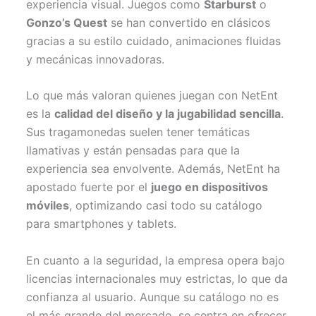
experiencia visual. Juegos como
Starburst
o
Gonzo’s Quest
se han convertido en clásicos
gracias a su estilo cuidado, animaciones fluidas
y mecánicas innovadoras.
Lo que más valoran quienes juegan con NetEnt
es la
calidad del diseño y la jugabilidad sencilla
.
Sus tragamonedas suelen tener temáticas
llamativas y están pensadas para que la
experiencia sea envolvente. Además, NetEnt ha
apostado fuerte por el
juego en dispositivos
móviles
, optimizando casi todo su catálogo
para smartphones y tablets.
En cuanto a la seguridad, la empresa opera bajo
licencias internacionales muy estrictas, lo que da
confianza al usuario. Aunque su catálogo no es
el más grande del mercado, se centra en ofrecer