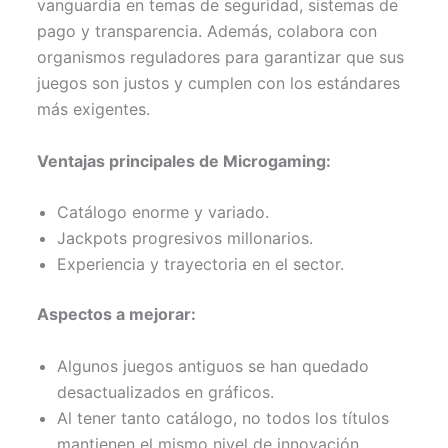
vanguardia en temas de seguridad, sistemas de
pago y transparencia. Además, colabora con
organismos reguladores para garantizar que sus
juegos son justos y cumplen con los estándares
más exigentes.
Ventajas principales de Microgaming:
Catálogo enorme y variado.
Jackpots progresivos millonarios.
Experiencia y trayectoria en el sector.
Aspectos a mejorar:
Algunos juegos antiguos se han quedado
desactualizados en gráficos.
Al tener tanto catálogo, no todos los títulos
mantienen el mismo nivel de innovación.