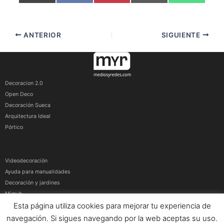
en
en
en
en
en
(
a
i
m
h
T
c
n
a
a
w
e
t
i
t
i
b
e
l
s
t
o
r
A
ANTERIOR
SIGUIENTE
t
o
e
p
e
k
s
p
r
t
)
Decoracion 2.0
Open Deco
Decoración Sueca
Arquitectura Ideal
Pórtico
Videodecoración
Ayuda para manualidades
Decoración y jardines
Mimub
Esta página utiliza cookies para mejorar tu experiencia de
Más medios
navegación. Si sigues navegando por la web aceptas su uso.