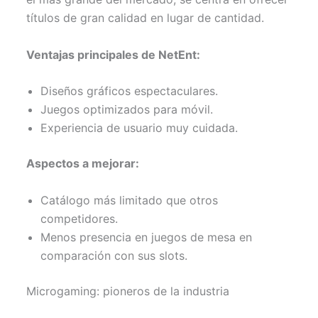
títulos de gran calidad en lugar de cantidad.
Ventajas principales de NetEnt:
Diseños gráficos espectaculares.
Juegos optimizados para móvil.
Experiencia de usuario muy cuidada.
Aspectos a mejorar:
Catálogo más limitado que otros
competidores.
Menos presencia en juegos de mesa en
comparación con sus slots.
Microgaming: pioneros de la industria