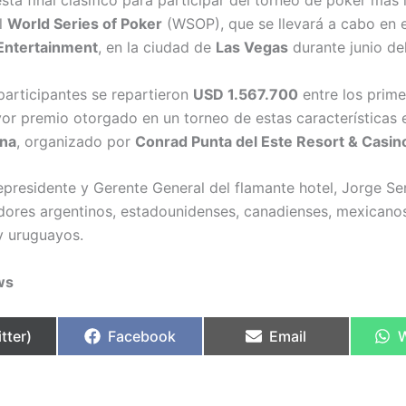
sta final clasificó para participar del torneo de póker más
l
World Series of Poker
(WSOP), que se llevará a cabo en e
Entertainment
, en la ciudad de
Las Vegas
durante junio de
articipantes se repartieron
USD 1.567.700
entre los prime
yor premio otorgado en un torneo de estas características 
ina
, organizado por
Conrad Punta del Este Resort & Casin
epresidente y Gerente General del flamante hotel, Jorge Ser
adores argentinos, estadounidenses, canadienses, mexicanos
y uruguayos.
ws
rtir
Compartir
Compartir
C
tter)
Facebook
Email
en
en
e