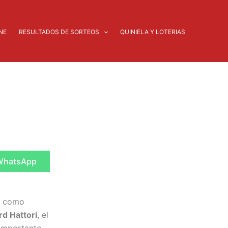
NE
RESULTADOS DE SORTEOS
QUINIELA Y LOTERIAS
ompartir
WhatsApp
n
l, como
d Hattori
, el