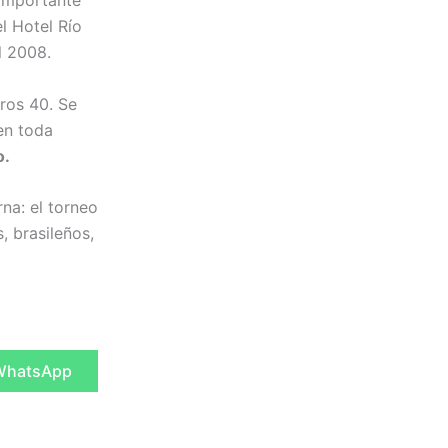
 importante
l Hotel Río
l 2008.
ros 40. Se
en toda
o.
na: el torneo
, brasileños,
ompartir
WhatsApp
n