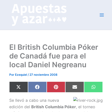
Ir
al
contenido
El British Columbia Póker
de Canadá fue para el
local Daniel Negreanu
Por
Ezequiel
/
27 noviembre 2008
Compartir
Compartir
Compartir
Compartir
Comparti
X
F
P
E
W
en
en
en
en
en
(
a
i
m
h
T
c
n
a
a
w
e
t
i
t
Se llevó a cabo una nueva
i
b
e
l
s
t
o
r
A
edición del
British Columbia Póker
, el torneo
t
o
e
p