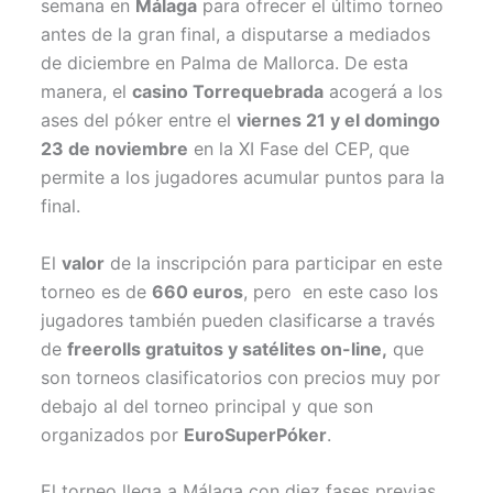
semana en
Málaga
para ofrecer el último torneo
e
k
s
p
r
t
antes de la gran final, a disputarse a mediados
)
de diciembre en Palma de Mallorca. De esta
manera, el
casino Torrequebrada
acogerá a los
ases del póker entre el
viernes 21 y el domingo
23 de noviembre
en la XI Fase del CEP, que
permite a los jugadores acumular puntos para la
final.
El
valor
de la inscripción para participar en este
torneo es de
660 euros
, pero en este caso los
jugadores también pueden clasificarse a través
de
freerolls gratuitos y satélites on-line,
que
son torneos clasificatorios con precios muy por
debajo al del torneo principal y que son
organizados por
EuroSuperPóker
.
El torneo llega a Málaga con diez fases previas