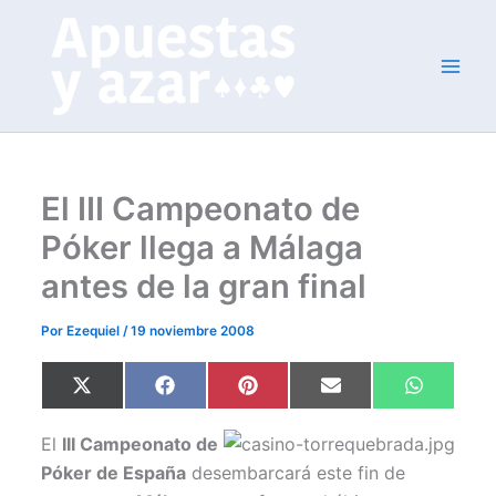
Ir
al
contenido
El III Campeonato de
Póker llega a Málaga
antes de la gran final
Por
Ezequiel
/
19 noviembre 2008
Compartir
Compartir
Compartir
Compartir
Comparti
X
F
P
E
W
en
en
en
en
en
(
a
i
m
h
T
c
n
a
a
w
e
t
i
t
El
III Campeonato de
i
b
e
l
s
t
o
r
A
Póker de España
desembarcará este fin de
t
o
e
p