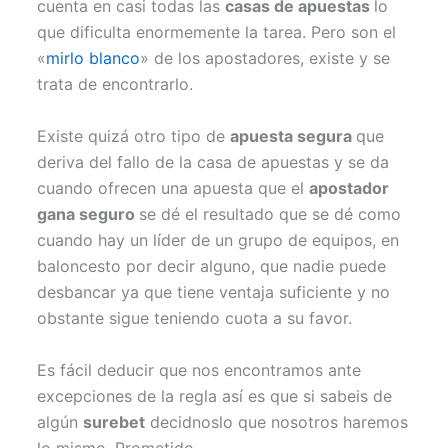
cuenta en casi todas las
casas de apuestas
lo
que dificulta enormemente la tarea. Pero son el
«
mirlo blanco
» de los apostadores, existe y se
trata de encontrarlo.
Existe quizá otro tipo de
apuesta segura
que
deriva del fallo de la casa de apuestas y se da
cuando ofrecen una apuesta que el
apostador
gana seguro
se dé el resultado que se dé como
cuando hay un líder de un grupo de equipos, en
baloncesto por decir alguno, que nadie puede
desbancar ya que tiene ventaja suficiente y no
obstante sigue teniendo cuota a su favor.
Es fácil deducir que nos encontramos ante
excepciones de la regla así es que si sabeis de
algún
surebet
decidnoslo que nosotros haremos
lo mismo. Prometido.