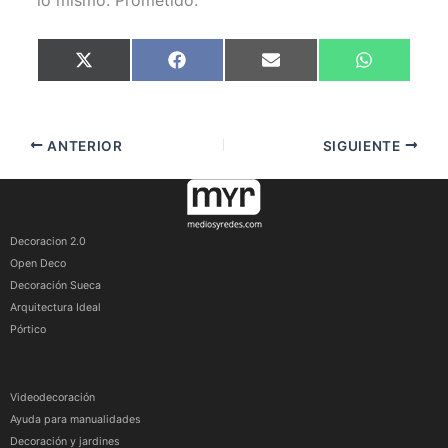
Compartir
Compartir
Compartir
Compartir
X
F
E
W
en
en
en
en
(
a
m
h
T
c
a
a
w
e
i
t
i
b
l
s
t
o
A
ANTERIOR
SIGUIENTE
t
o
p
e
k
p
r
)
Decoracion 2.0
Open Deco
Decoración Sueca
Arquitectura Ideal
Pórtico
Videodecoración
Ayuda para manualidades
Decoración y jardines