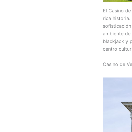
El Casino de
rica histori
sofisticación
ambiente de 
blackjack y p
centro cultu
Casino de Ven