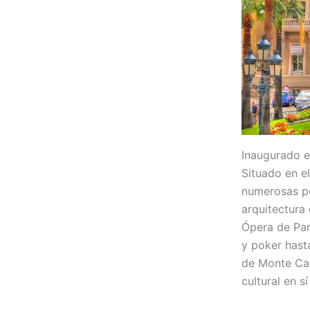
Inaugurado e
Situado en e
numerosas pe
arquitectura 
Ópera de Par
y poker hast
de Monte Car
cultural en s