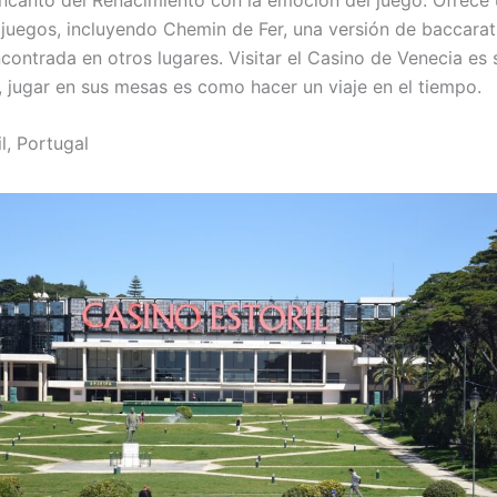
 juegos, incluyendo Chemin de Fer, una versión de baccarat
contrada en otros lugares. Visitar el Casino de Venecia es
a, jugar en sus mesas es como hacer un viaje en el tiempo.
l, Portugal