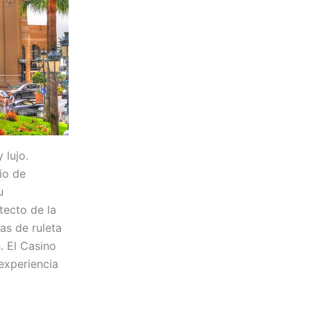
 lujo.
io de
u
tecto de la
as de ruleta
. El Casino
experiencia