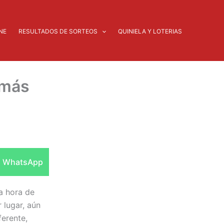
NE
RESULTADOS DE SORTEOS
QUINIELA Y LOTERIAS
 más
Compartir
WhatsApp
en
a hora de
 lugar, aún
ferente,