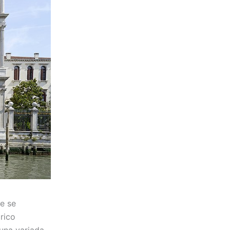
e se
rico
una variada