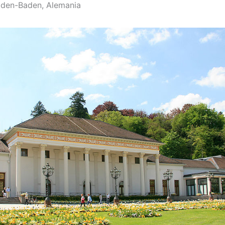
aden-Baden, Alemania