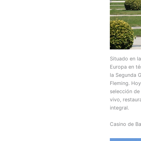
Situado en la
Europa en té
la Segunda G
Fleming. Hoy
selección de
vivo, restau
integral.
Casino de Ba