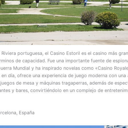
 Riviera portuguesa, el Casino Estoril es el casino más gra
rminos de capacidad. Fue una importante fuente de espion
uerra Mundial y ha inspirado novelas como «Casino Royale
 en día, ofrece una experiencia de juego moderna con una
 juegos de mesa y máquinas tragaperras, además de espec
rantes y bares, convirtiéndolo en un complejo de entretenim
rcelona, España