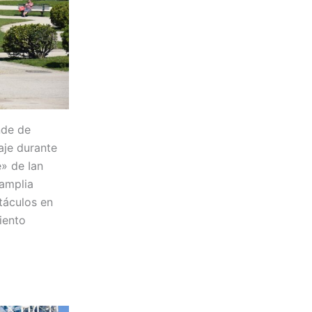
nde de
aje durante
» de Ian
 amplia
táculos en
iento