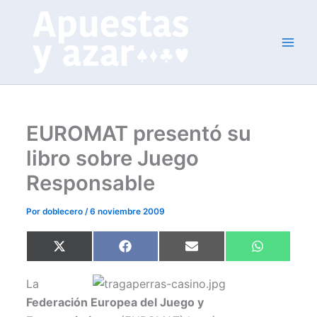
Ir
al
contenido
EUROMAT presentó su
libro sobre Juego
Responsable
Por
doblecero
/
6 noviembre 2009
Compartir
Compartir
Compartir
Compartir
X
F
E
W
en
en
en
en
(
a
m
h
T
c
a
a
w
e
i
t
La
i
b
l
s
t
o
A
Federación Europea del Juego y
t
o
p