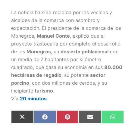
La noticia ha sido recibida por los vecinos y
alcaldes de la comarca con asombro y
expectación. El presidente de la comarca de los
Monegros,
Manuel Conte
, explicó que el
proyecto trastocaría por completo el desarrollo
de los
Monegros
, un
desierto poblacional
con
un media de 7 habitantes por kilómetro
cuadrado, que basa su economía en sus
80.000
hectáreas de regadío
, su potente
sector
porcino
, con dos millones de cerdos, y su
incipiente
turismo
.
Vía
20 minutos
Compartir
Compartir
Compartir
Compartir
Comparti
X
F
P
E
W
en
en
en
en
en
(
a
i
m
h
T
c
n
a
a
w
e
t
i
t