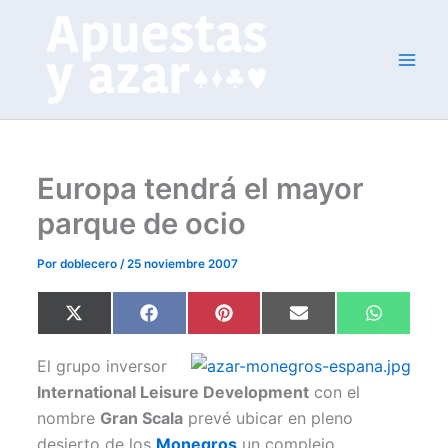
Ir
al
contenido
Europa tendrá el mayor
parque de ocio
Por
doblecero
/
25 noviembre 2007
Compartir
Compartir
Compartir
Compartir
Comparti
X
F
P
E
W
en
en
en
en
en
(
a
i
m
h
T
c
n
a
a
w
e
t
i
t
El grupo inversor
i
b
e
l
s
t
o
r
A
International Leisure Development
con el
t
o
e
p
nombre
Gran Scala
prevé ubicar en pleno
e
k
s
p
r
t
desierto de los
Monegros
un complejo
)