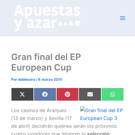
Ir
al
contenido
Gran final del EP
European Cup
Por
doblecero
/
6 marzo 2010
Compartir
Compartir
Compartir
Compartir
Comparti
X
F
P
E
W
en
en
en
en
en
(
a
i
m
h
T
c
n
a
a
w
e
t
i
t
Los casinos de Aranjuez
i
b
e
l
s
t
o
r
A
(13 de marzo) y Sevilla (17
t
o
e
p
de abril) decidirán quiénes serán los próximos
e
k
s
p
r
t
cuatro jugadores que integren la
selección
)