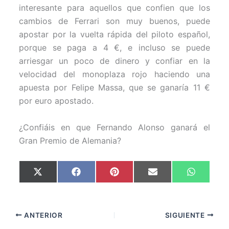
interesante para aquellos que confien que los
cambios de Ferrari son muy buenos, puede
apostar por la vuelta rápida del piloto español,
porque se paga a 4 €, e incluso se puede
arriesgar un poco de dinero y confiar en la
velocidad del monoplaza rojo haciendo una
apuesta por Felipe Massa, que se ganaría 11 €
por euro apostado.
¿Confiáis en que Fernando Alonso ganará el
Gran Premio de Alemania?
Compartir
Compartir
Compartir
Compartir
Comparti
X
F
P
E
W
en
en
en
en
en
(
a
i
m
h
T
c
n
a
a
w
e
t
i
t
i
b
e
l
s
t
o
r
A
ANTERIOR
SIGUIENTE
t
o
e
p
e
k
s
p