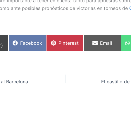
ato importante a tener en cuenta tanto para apuestas sobre
como ante posibles pronósticos de victorias en torneos de
partir
Compartir
Compartir
Compartir
Facebook
Pinterest
Email
r)
en
en
en
 al Barcelona
El castillo d