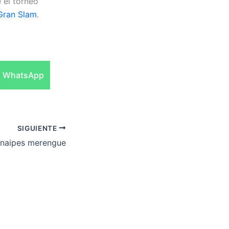
 el torneo
Gran Slam
.
Compartir
WhatsApp
en
SIGUIENTE
e naipes merengue