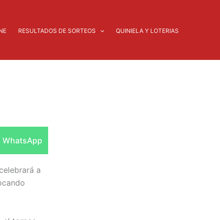
NE
RESULTADOS DE SORTEOS
QUINIELA Y LOTERIAS
Compartir
WhatsApp
en
celebrará a
vocando