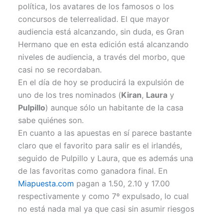
política, los avatares de los famosos o los
concursos de telerrealidad. El que mayor
audiencia está alcanzando, sin duda, es Gran
Hermano que en esta edición está alcanzando
niveles de audiencia, a través del morbo, que
casi no se recordaban.
En el día de hoy se producirá la expulsión de
uno de los tres nominados (
Kiran
,
Laura
y
Pulpillo
) aunque sólo un habitante de la casa
sabe quiénes son.
En cuanto a las apuestas en sí parece bastante
claro que el favorito para salir es el irlandés,
seguido de Pulpillo y Laura, que es además una
de las favoritas como ganadora final. En
Miapuesta.com
pagan a 1.50, 2.10 y 17.00
respectivamente y como 7º expulsado, lo cual
no está nada mal ya que casi sin asumir riesgos