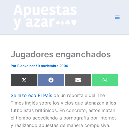
Ir
al
contenido
Jugadores enganchados
Por
Blackalber
/
9 noviembre 2006
Compartir
Compartir
Compartir
Compartir
X
F
E
W
en
en
en
en
(
a
m
h
T
c
a
a
w
e
i
t
Se hizo eco El País
de un reportaje del The
i
b
l
s
t
o
A
Times inglés sobre los vicios que atenazan a los
t
o
p
futbolistas británicos. En concreto, éstos matan
e
k
p
r
el tiempo accediendo a pornografía por internet
)
y realizando apuestas de manera compulsiva.