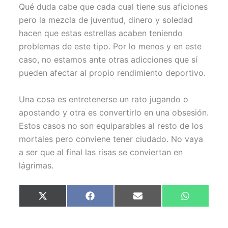
Qué duda cabe que cada cual tiene sus aficiones
pero la mezcla de juventud, dinero y soledad
hacen que estas estrellas acaben teniendo
problemas de este tipo. Por lo menos y en este
caso, no estamos ante otras adicciones que sí
pueden afectar al propio rendimiento deportivo.
Una cosa es entretenerse un rato jugando o
apostando y otra es convertirlo en una obsesión.
Estos casos no son equiparables al resto de los
mortales pero conviene tener ciudado. No vaya
a ser que al final las risas se conviertan en
lágrimas.
Compartir
Compartir
Compartir
Compartir
X
F
E
W
en
en
en
en
(
a
m
h
T
c
a
a
w
e
i
t
i
b
l
s