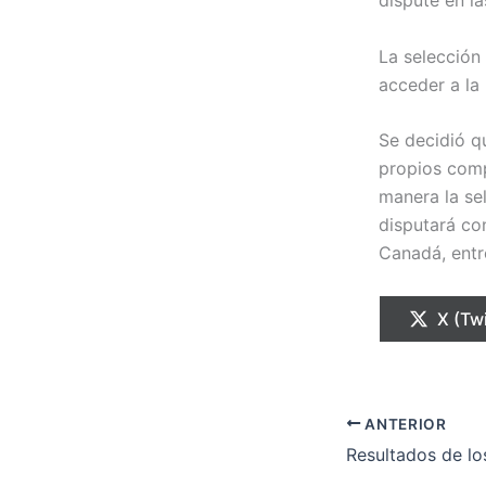
dispute en l
La selección
acceder a la
Se decidió q
propios comp
manera la sel
disputará con
Canadá, entr
Compa
X (Twi
en
ANTERIOR