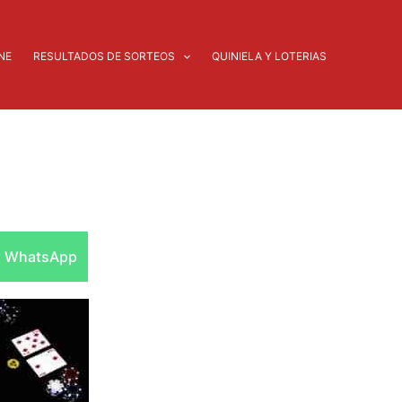
NE
RESULTADOS DE SORTEOS
QUINIELA Y LOTERIAS
Compartir
WhatsApp
en