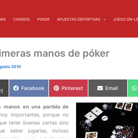
IAS
CASINOS
POKER
APUESTAS DEPORTIVAS
JUEGO ON-LI
rimeras manos de póker
gosto 2010
partir
Compartir
Compartir
Compartir
Facebook
Pinterest
Email
r)
en
en
en
as
manos en una partida de
uy importantes, porque no
que tener buenas cartas sino
e saber jugarlas, incluso