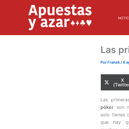
Ir
al
contenido
NOTIC
Las p
Por
Franek
/
6 a
Com
X
en
(Twitte
Las primer
póker
son m
solo tienes 
que hay qu