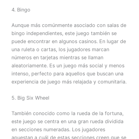
4. Bingo
Aunque más comúnmente asociado con salas de
bingo independientes, este juego también se
puede encontrar en algunos casinos. En lugar de
una ruleta o cartas, los jugadores marcan
números en tarjetas mientras se llaman
aleatoriamente. Es un juego más social y menos
intenso, perfecto para aquellos que buscan una
experiencia de juego más relajada y comunitaria.
5. Big Six Wheel
También conocido como la rueda de la fortuna,
este juego se centra en una gran rueda dividida
en secciones numeradas. Los jugadores
apuestan a cuál de estas secciones creen que se