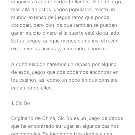
máquinas tragamonedas brillantes. Sin embargo,
e
k
s
p
r
t
más allá de estos juegos populares, existe un
)
mundo extenso de juegos raros que pocos
conocen, pero con los que también se pueden
ganar mucho dinero si la suerte está de tu lado.
Estos juegos, aunque menos comunes, ofrecen
experiencias únicas y, a menudo, curiosas.
A continuación haremos un repaso por alguno
de esos juegos que nos podemos encontrar en
los casinos, así como un poco en qué consiste
cada uno de ellos.
1. Sic Bo
Originario de China, Sic Bo es un juego de dados
que ha encontrado su lugar en algunos casinos
occidentales. Se juega con tres dados y una