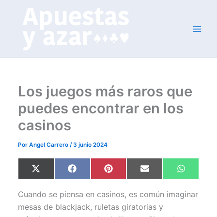
Ir
al
contenido
Los juegos más raros que
puedes encontrar en los
casinos
Por
Angel Carrero
/
3 junio 2024
Compartir
Compartir
Compartir
Compartir
Comparti
X
F
P
E
W
en
en
en
en
en
(
a
i
m
h
T
c
n
a
a
w
e
t
i
t
Cuando se piensa en casinos, es común imaginar
i
b
e
l
s
t
o
r
A
mesas de blackjack, ruletas giratorias y
t
o
e
p