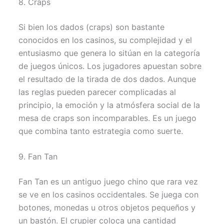
8. Craps
Si bien los dados (craps) son bastante
conocidos en los casinos, su complejidad y el
entusiasmo que genera lo sitúan en la categoría
de juegos únicos. Los jugadores apuestan sobre
el resultado de la tirada de dos dados. Aunque
las reglas pueden parecer complicadas al
principio, la emoción y la atmósfera social de la
mesa de craps son incomparables. Es un juego
que combina tanto estrategia como suerte.
9. Fan Tan
Fan Tan es un antiguo juego chino que rara vez
se ve en los casinos occidentales. Se juega con
botones, monedas u otros objetos pequeños y
un bastón. El crupier coloca una cantidad