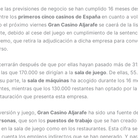
e las previsiones de negocio se han cumplido 16 meses de
ntre los
primeros cinco casinos de España
en cuanto a vo
o el próximo viernes
Gran Casino Aljarafe
se caerá de la li
e, debido al cese del juego en cumplimiento de la sentenc
remo, que retira la adjudicación a dicha empresa para con
rso.
cerrarán después de que por ellas hayan pasado más de 3
las que 170.000 se dirigían a la
sala de juego
. De ellas, 5
 su parte, la
sala de máquinas
ha acogido durante los 16 m
antes, mientras que los 130.000 restantes han optado por la
stauración que presenta esta empresa.
versión y juego,
Gran Casino Aljarafe
ha sido una fuente d
rsonas
, que son los
puestos de trabajo
que se han creado
 en la sala de juego como en los restaurantes. Esta cifra s
en cuenta los empleos indirectos que se han generado. Y par