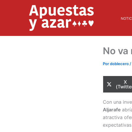
Ir
al
contenido
NOTIC
No va 
Por
doblecero
/
Com
X
en
(Twitte
Con una inve
Aljarafe
abrí
atractiva ofe
expectativas