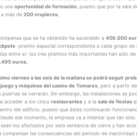
do una
oportunidad de formación
, puesto que por la sala d
 a más de
200 crupieres
.
compensa que se ha obtenido ha ascendido a
456.000 eur
ackpots
-premio especial correspondiente a cada grupo de
das entre sí- los tres premios más importantes han sido d
.495 euros.
ximo viernes a las seis de la mañana se podrá seguir pro
e juego y máquinas del casino de Tomares
, pero a partir d
puertas se cerrarán. Sin embargo, las instalaciones se pod
ra acceder a los cinco
restaurantes
y a la
sala de fiestas
q
entro del edificio, puesto que éstas continuarán funcionan
Desde ese momento, la empresa va a intentar que tan sólo
 sean los afectados por esta sentencia de cierre y han aco
 compensar las consecuencias del periodo de inactividad 