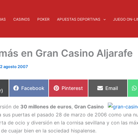
IAS
CASINOS
POKER
APUESTAS DEPORTIVAS
JUEGO ON-LI
más en Gran Casino Aljarafe
2 agosto 2007
partir
Compartir
Compartir
Compartir
Facebook
Pinterest
Email
r)
en
en
en
rsión de
30 millones de euros
,
Gran Casino
a sus puertas el pasado 28 de marzo de 2006 como una n
rta de ocio y diversión en la cornisa sevillana y con las m
 de cuajar bien en la sociedad hispalense.