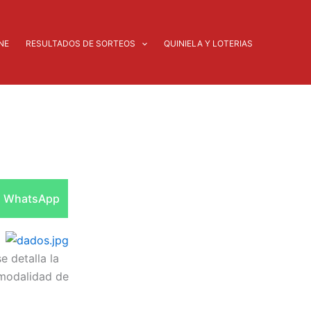
NE
RESULTADOS DE SORTEOS
QUINIELA Y LOTERIAS
Compartir
WhatsApp
en
 detalla la
 modalidad de