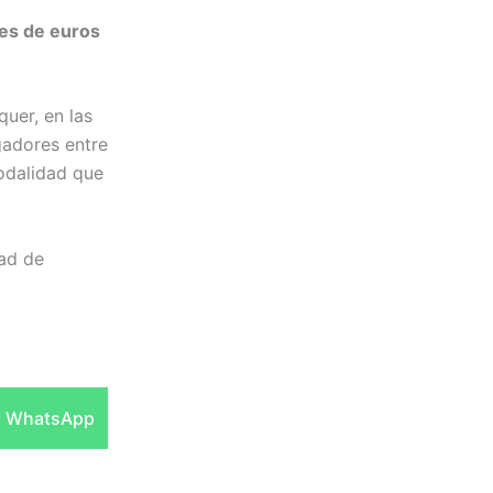
nes de euros
uer, en las
gadores entre
odalidad que
dad de
Compartir
WhatsApp
en