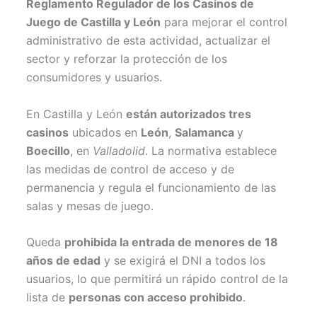
Reglamento Regulador de los Casinos de
e
k
s
p
r
t
Juego de Castilla y León
para mejorar el control
)
administrativo de esta actividad, actualizar el
sector y reforzar la protección de los
consumidores y usuarios.
En Castilla y León
están autorizados tres
casinos
ubicados en
León
,
Salamanca
y
Boecillo
, en
Valladolid
. La normativa establece
las medidas de control de acceso y de
permanencia y regula el funcionamiento de las
salas y mesas de juego.
Queda
prohibida la entrada de menores de 18
años de edad
y se exigirá el DNI a todos los
usuarios, lo que permitirá un rápido control de la
lista de
personas con acceso prohibido
.