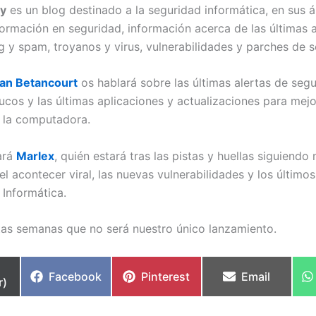
y
es un blog destinado a la seguridad informática, en sus 
formación en seguridad, información acerca de las últimas
ng y spam, troyanos y virus, vulnerabilidades y parches de 
ian Betancourt
os hablará sobre las últimas alertas de segu
ucos y las últimas aplicaciones y actualizaciones para mejo
 la computadora.
ará
Marlex
, quién estará tras las pistas y huellas siguiendo
l acontecer viral, las nuevas vulnerabilidades y los último
 Informática.
tas semanas que no será nuestro único lanzamiento.
partir
Compartir
Compartir
Compartir
Facebook
Pinterest
Email
r)
en
en
en