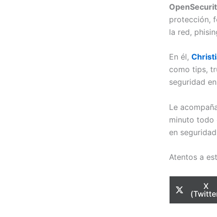
OpenSecurit
protección, 
la red, phisi
En él,
Christ
como tips, tr
seguridad en
Le acompañ
minuto todo e
en seguridad
Atentos a es
Com
X
en
(Twitte