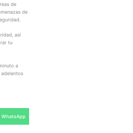
áreas de
 amenazas de
seguridad.
ridad, así
rar tu
 minuto a
s adelantos
Compartir
WhatsApp
en