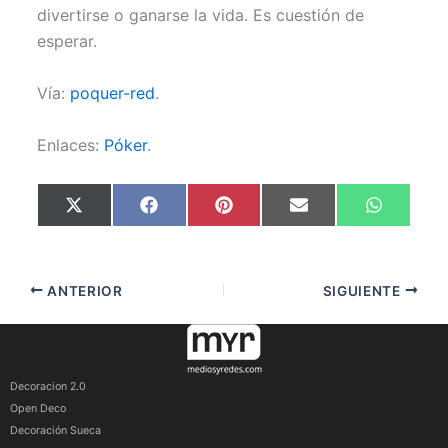
divertirse o ganarse la vida. Es cuestión de
esperar.
Vía:
poquer-red
.
Enlaces:
Póker
.
Compartir
Compartir
Compartir
Compartir
Comparti
X
F
P
E
W
en
en
en
en
en
(
a
i
m
h
T
c
n
a
a
w
e
t
i
t
i
b
e
l
s
t
o
r
A
ANTERIOR
SIGUIENTE
t
o
e
p
e
k
s
p
r
t
)
Decoracion 2.0
Open Deco
Decoración Sueca