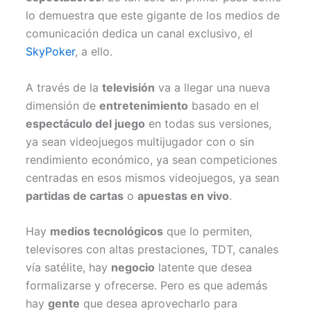
lo demuestra que este gigante de los medios de
comunicación dedica un canal exclusivo, el
SkyPoker
, a ello.
A través de la
televisión
va a llegar una nueva
dimensión de
entretenimiento
basado en el
espectáculo del juego
en todas sus versiones,
ya sean videojuegos multijugador con o sin
rendimiento económico, ya sean competiciones
centradas en esos mismos videojuegos, ya sean
partidas de cartas
o
apuestas en vivo
.
Hay
medios tecnológicos
que lo permiten,
televisores con altas prestaciones, TDT, canales
vía satélite, hay
negocio
latente que desea
formalizarse y ofrecerse. Pero es que además
hay
gente
que desea aprovecharlo para