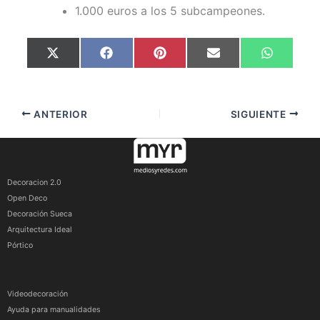
1.000 euros a los 5 subcampeones.
Compartir
Compartir
Compartir
Compartir
Comparti
X
F
P
E
W
en
en
en
en
en
(
a
i
m
h
T
c
n
a
a
w
e
t
i
t
i
b
e
l
s
t
o
r
A
ANTERIOR
SIGUIENTE
t
o
e
p
e
k
s
p
r
t
)
Decoracion 2.0
Open Deco
Decoración Sueca
Arquitectura Ideal
Pórtico
Videodecoración
Ayuda para manualidades