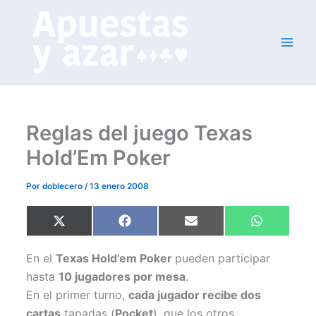
Ir
al
contenido
Reglas del juego Texas
Hold’Em Poker
Por
doblecero
/
13 enero 2008
Compartir
Compartir
Compartir
Compartir
X
F
E
W
en
en
en
en
(
a
m
h
T
c
a
a
w
e
i
t
En el
Texas Hold’em Poker
pueden participar
i
b
l
s
t
o
A
hasta
10 jugadores por mesa
.
t
o
p
En el primer turno,
cada jugador recibe dos
e
k
p
r
cartas
tapadas (
Pocket
), que los otros
)