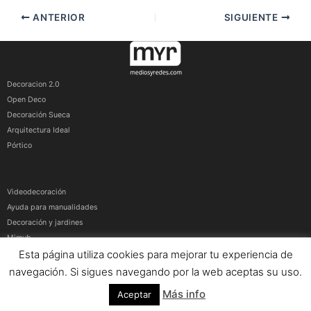
i
b
l
s
t
o
A
ANTERIOR
SIGUIENTE
t
o
p
e
k
p
r
)
Decoracion 2.0
Open Deco
Decoración Sueca
Arquitectura Ideal
Pórtico
Videodecoración
Ayuda para manualidades
Decoración y jardines
Mimub
Esta página utiliza cookies para mejorar tu experiencia de
Más medios
navegación. Si sigues navegando por la web aceptas su uso.
Artículos patrocinados
|
Contacto
|
Aviso Legal
|
Política de privacidad y cookies
Más info
Aceptar
© Contenidos bajo licencia Creative Commons (CC) 1995-2021 Medios y Redes
online. Otros contenidos se cita fuente.