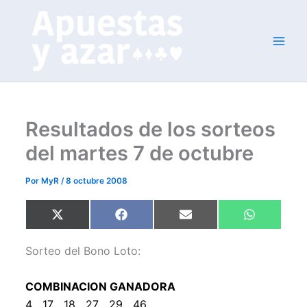
Ir
al
contenido
Resultados de los sorteos
del martes 7 de octubre
Por
MyR
/
8 octubre 2008
Compartir
Compartir
Compartir
Compartir
X
F
E
W
en
en
en
en
(
a
m
h
T
c
a
a
w
e
i
t
Sorteo del Bono Loto:
i
b
l
s
t
o
A
t
o
p
COMBINACION GANADORA
e
k
p
r
4 17 18 27 29 46
)