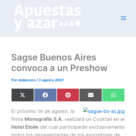
Ir
al
contenido
Sagse Buenos Aires
convoca a un Preshow
Por
doblecero
/
3 agosto 2007
Compartir
Compartir
Compartir
Compartir
Comparti
X
F
P
E
W
en
en
en
en
en
(
a
i
m
h
T
c
n
a
a
w
e
t
i
t
El próximo 14 de agosto, la
i
b
e
l
s
t
o
r
A
firma
Monografie S.A.
realizará un Cocktail en el
t
o
e
p
Hotel Etoile
del cual participarán exclusivamente
e
k
s
p
r
t
todos los representantes de los expositores de
)