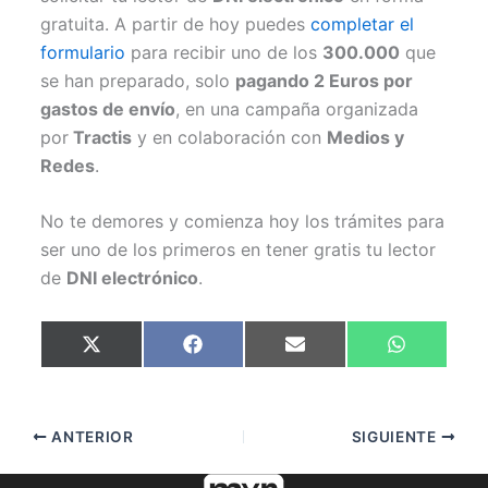
gratuita. A partir de hoy puedes
completar el
formulario
para recibir uno de los
300.000
que
se han preparado, solo
pagando 2 Euros por
gastos de envío
, en una campaña organizada
por
Tractis
y en colaboración con
Medios y
Redes
.
No te demores y comienza hoy los trámites para
ser uno de los primeros en tener gratis tu lector
de
DNI electrónico
.
Compartir
Compartir
Compartir
Compartir
X
F
E
W
en
en
en
en
(
a
m
h
T
c
a
a
w
e
i
t
i
b
l
s
t
o
A
ANTERIOR
SIGUIENTE
t
o
p
e
k
p
r