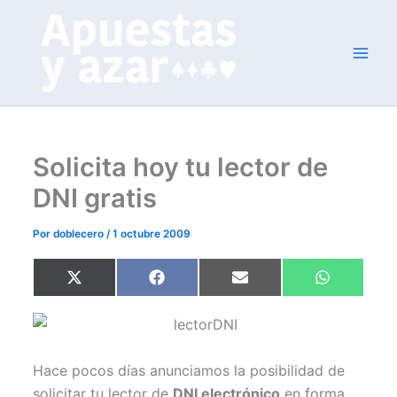
Ir
al
contenido
Solicita hoy tu lector de
DNI gratis
Por
doblecero
/
1 octubre 2009
Compartir
Compartir
Compartir
Compartir
X
F
E
W
en
en
en
en
(
a
m
h
T
c
a
a
w
e
i
t
i
b
l
s
t
o
A
t
o
p
Hace pocos días anunciamos la posibilidad de
e
k
p
r
solicitar tu lector de
DNI electrónico
en forma
)