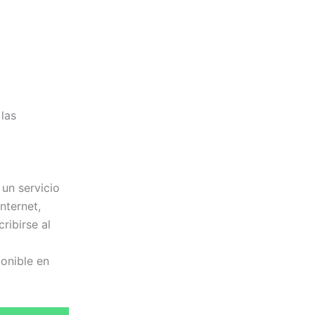
las
 un servicio
nternet,
ribirse al
ponible en