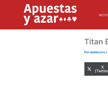
Ir
al
contenido
NOTIC
Titan 
Por
doblecero
/
Com
X
en
(Twitte