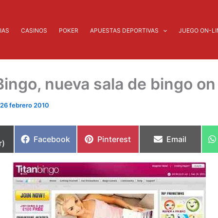
IAS
CASINOS
POKER
APUESTAS DEPORTIVAS
JUEGO ON-LI
Bingo, nueva sala de bingo on 
26 febrero 2010
partir
Compartir
Compartir
Compartir
Facebook
Pinterest
Email
r)
en
en
en