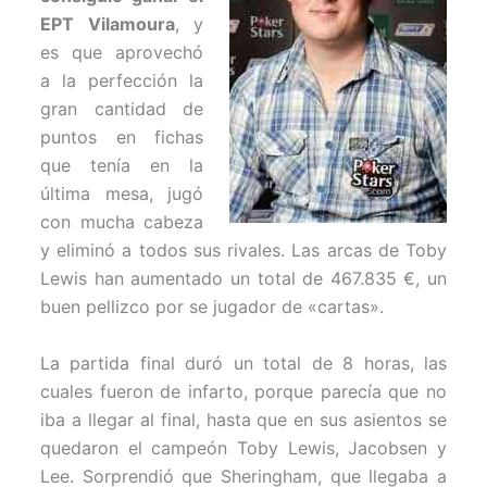
EPT Vilamoura
, y
es que aprovechó
a la perfección la
gran cantidad de
puntos en fichas
que tenía en la
última mesa, jugó
con mucha cabeza
y eliminó a todos sus rivales. Las arcas de Toby
Lewis han aumentado un total de 467.835 €, un
buen pellizco por se jugador de «cartas».
La partida final duró un total de 8 horas, las
cuales fueron de infarto, porque parecía que no
iba a llegar al final, hasta que en sus asientos se
quedaron el campeón Toby Lewis, Jacobsen y
Lee. Sorprendió que Sheringham, que llegaba a