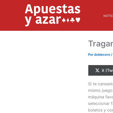
Ir
al
contenido
NOTIC
Traga
Por
doblecero
/
Compa
X (Twi
en
Si te cansast
mismo juego…
máquina fav
seleccionar 
boletos y co