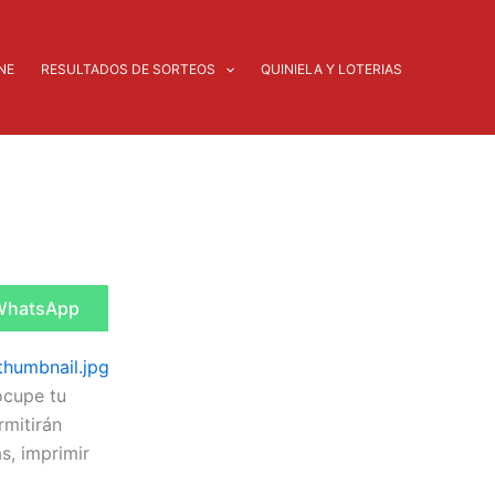
NE
RESULTADOS DE SORTEOS
QUINIELA Y LOTERIAS
ompartir
WhatsApp
n
ocupe tu
rmitirán
s, imprimir