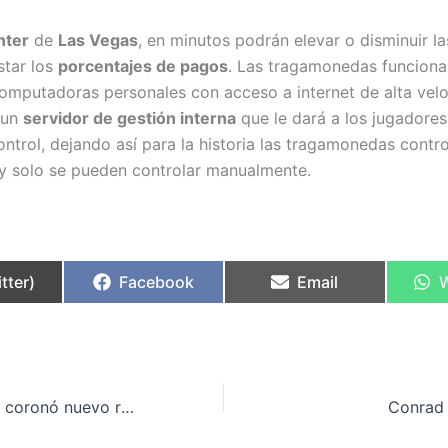
nter
de
Las Vegas
, en minutos podrán elevar o disminuir l
star los
porcentajes de pagos
. Las tragamonedas funcion
mputadoras personales con acceso a internet de alta velo
 un
servidor de gestión interna
que le dará a los jugadores
ontrol, dejando así para la historia las tragamonedas contr
y solo se pueden controlar manualmente.
rtir
Compartir
Compartir
C
tter)
Facebook
Email
en
en
e
El Manchester se coronó nuevo rey de Europa
Conrad