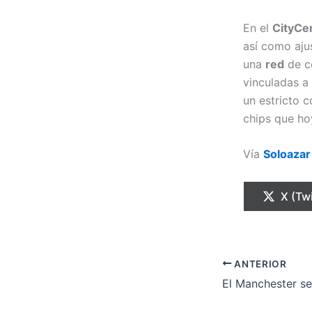
En el
CityCe
así como aju
una
red
de co
vinculadas a
un estricto c
chips que ho
Vía
Soloazar
Compa
X (Twi
en
ANTERIOR