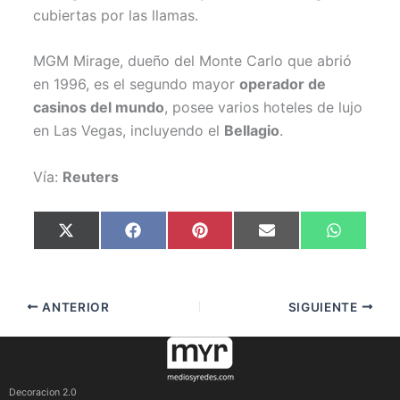
cubiertas por las llamas.
MGM Mirage, dueño del Monte Carlo que abrió
en 1996, es el segundo mayor
operador de
casinos del mundo
, posee varios hoteles de lujo
en Las Vegas, incluyendo el
Bellagio
.
Vía:
Reuters
Compartir
Compartir
Compartir
Compartir
Comparti
X
F
P
E
W
en
en
en
en
en
(
a
i
m
h
T
c
n
a
a
w
e
t
i
t
i
b
e
l
s
t
o
r
A
ANTERIOR
SIGUIENTE
t
o
e
p
e
k
s
p
r
t
)
Decoracion 2.0