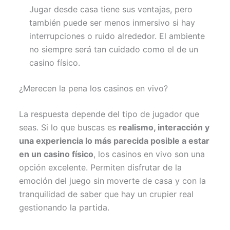
Jugar desde casa tiene sus ventajas, pero
también puede ser menos inmersivo si hay
interrupciones o ruido alrededor. El ambiente
no siempre será tan cuidado como el de un
casino físico.
¿Merecen la pena los casinos en vivo?
La respuesta depende del tipo de jugador que
seas. Si lo que buscas es
realismo, interacción y
una experiencia lo más parecida posible a estar
en un casino físico
, los casinos en vivo son una
opción excelente. Permiten disfrutar de la
emoción del juego sin moverte de casa y con la
tranquilidad de saber que hay un crupier real
gestionando la partida.