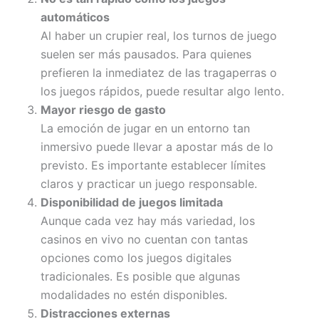
automáticos
Al haber un crupier real, los turnos de juego
suelen ser más pausados. Para quienes
prefieren la inmediatez de las tragaperras o
los juegos rápidos, puede resultar algo lento.
Mayor riesgo de gasto
La emoción de jugar en un entorno tan
inmersivo puede llevar a apostar más de lo
previsto. Es importante establecer límites
claros y practicar un juego responsable.
Disponibilidad de juegos limitada
Aunque cada vez hay más variedad, los
casinos en vivo no cuentan con tantas
opciones como los juegos digitales
tradicionales. Es posible que algunas
modalidades no estén disponibles.
Distracciones externas