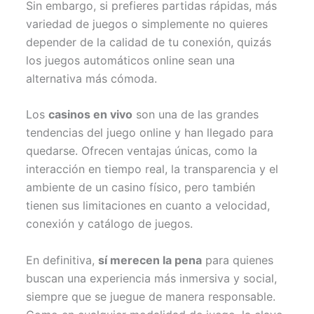
Sin embargo, si prefieres partidas rápidas, más
variedad de juegos o simplemente no quieres
depender de la calidad de tu conexión, quizás
los juegos automáticos online sean una
alternativa más cómoda.
Los
casinos en vivo
son una de las grandes
tendencias del juego online y han llegado para
quedarse. Ofrecen ventajas únicas, como la
interacción en tiempo real, la transparencia y el
ambiente de un casino físico, pero también
tienen sus limitaciones en cuanto a velocidad,
conexión y catálogo de juegos.
En definitiva,
sí merecen la pena
para quienes
buscan una experiencia más inmersiva y social,
siempre que se juegue de manera responsable.