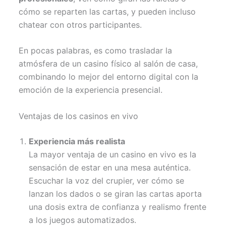
cómo se reparten las cartas, y pueden incluso
chatear con otros participantes.
En pocas palabras, es como trasladar la
atmósfera de un casino físico al salón de casa,
combinando lo mejor del entorno digital con la
emoción de la experiencia presencial.
Ventajas de los casinos en vivo
Experiencia más realista
La mayor ventaja de un casino en vivo es la
sensación de estar en una mesa auténtica.
Escuchar la voz del crupier, ver cómo se
lanzan los dados o se giran las cartas aporta
una dosis extra de confianza y realismo frente
a los juegos automatizados.