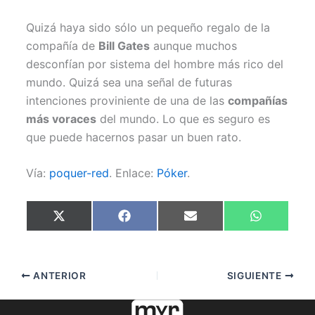
Quizá haya sido sólo un pequeño regalo de la
compañía de
Bill Gates
aunque muchos
desconfían por sistema del hombre más rico del
mundo. Quizá sea una señal de futuras
intenciones proviniente de una de las
compañías
más voraces
del mundo. Lo que es seguro es
que puede hacernos pasar un buen rato.
Vía:
poquer-red
. Enlace:
Póker
.
Compartir
Compartir
Compartir
Compartir
X
F
E
W
en
en
en
en
(
a
m
h
T
c
a
a
w
e
i
t
i
b
l
s
t
o
A
ANTERIOR
SIGUIENTE
t
o
p
e
k
p
r
)