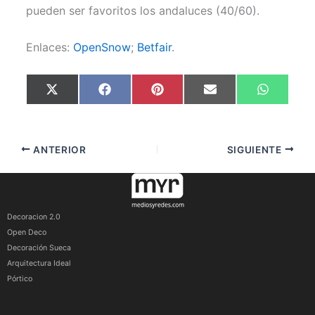
pueden ser favoritos los andaluces (40/60).
Enlaces:
OpenSnow
;
Betfair
.
Compartir
Compartir
Compartir
Compartir
Comparti
X
F
P
E
W
en
en
en
en
en
(
a
i
m
h
T
c
n
a
a
w
e
t
i
t
i
b
e
l
s
t
o
r
A
ANTERIOR
SIGUIENTE
t
o
e
p
e
k
s
p
r
t
)
Decoracion 2.0
Open Deco
Decoración Sueca
Arquitectura Ideal
Pórtico