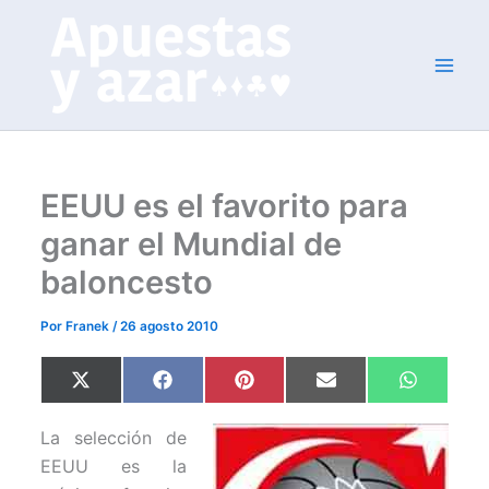
Ir
al
contenido
EEUU es el favorito para
ganar el Mundial de
baloncesto
Por
Franek
/
26 agosto 2010
Compartir
Compartir
Compartir
Compartir
Comparti
X
F
P
E
W
en
en
en
en
en
(
a
i
m
h
T
c
n
a
a
w
e
t
i
t
La selección de
i
b
e
l
s
t
o
r
A
EEUU es la
t
o
e
p