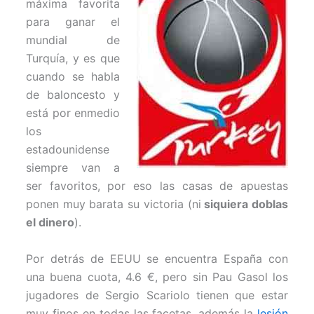
máxima favorita
e
k
s
p
r
t
para ganar el
)
mundial de
Turquía, y es que
cuando se habla
de baloncesto y
está por enmedio
los
estadounidense
siempre van a
ser favoritos, por eso las casas de apuestas
ponen muy barata su victoria (ni
siquiera doblas
el dinero
).
Por detrás de EEUU se encuentra España con
una buena cuota, 4.6 €, pero sin Pau Gasol los
jugadores de Sergio Scariolo tienen que estar
muy finos en todas las facetas, además la
lesión