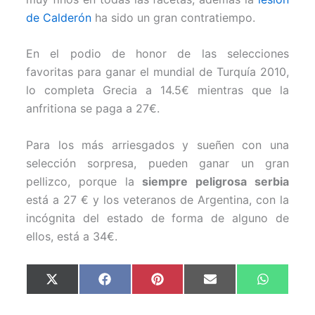
de Calderón
ha sido un gran contratiempo.
En el podio de honor de las selecciones
favoritas para ganar el mundial de Turquía 2010,
lo completa Grecia a 14.5€ mientras que la
anfritiona se paga a 27€.
Para los más arriesgados y sueñen con una
selección sorpresa, pueden ganar un gran
pellizco, porque la
siempre peligrosa serbia
está a 27 € y los veteranos de Argentina, con la
incógnita del estado de forma de alguno de
ellos, está a 34€.
Compartir
Compartir
Compartir
Compartir
Comparti
X
F
P
E
W
en
en
en
en
en
(
a
i
m
h
T
c
n
a
a
w
e
t
i
t