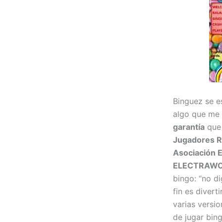
Binguez se e
algo que me 
garantía
que 
Jugadores Re
Asociación 
ELECTRAWO
bingo: “no di
fin es diver
varias versi
de jugar bin