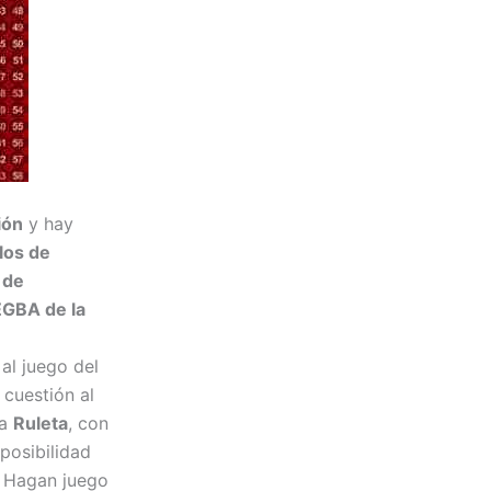
ión
y hay
los de
de
EGBA de la
al juego del
 cuestión al
la
Ruleta
, con
posibilidad
. Hagan juego