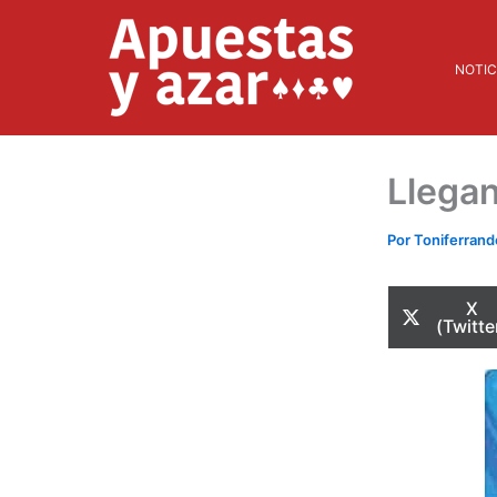
Ir
al
contenido
NOTIC
Llegan
Por
Toniferran
Com
X
en
(Twitte