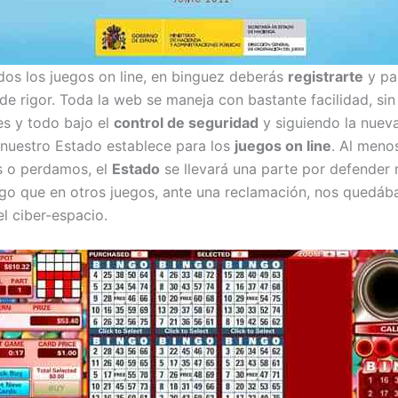
s los juegos on line, en binguez deberás
registrarte
y pa
de rigor. Toda la web se maneja con bastante facilidad, sin
s y todo bajo el
control de seguridad
y siguiendo la nuev
 nuestro Estado establece para los
juegos on line
. Al men
 o perdamos, el
Estado
se llevará una parte por defender 
lgo que en otros juegos, ante una reclamación, nos quedá
l ciber-espacio.