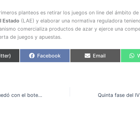
imeros planteos es retirar los juegos on line del ámbito d
l Estado
(LAE) y elaborar una normativa reguladora tenien
anismo comercializa productos de azar y ejerce una comp
erta de juegos y apuestas.
rtir
Compartir
Compartir
C
tter)
Facebook
Email
en
en
e
Un español se quedó con el bote de Euromillones