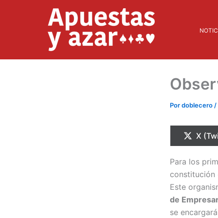
Ir
al
contenido
NOTIC
Observ
Por
doblecero
/
Compa
X (Twi
en
Para los pri
constitución 
Este organis
de Empresar
se encargarán